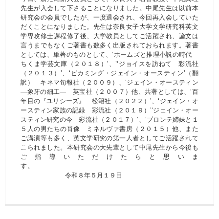
先生が入会して下さることになりました。中尾先生は以前本
研究会の会員でしたが、一度退会され、今回再入会していた
だくことになりました。先生は奈良女子大学文学研究科英文
学専攻修士課程修了後、大学教員としてご活躍され、論文は
言うまでもなくご著書も数多く出版されておられます。著書
としては、単著のものとして、‘ホームズと推理小説の時代
ちくま学芸文庫（２０１８）’、’‘ジョイスを訪ねて 彩流社
（２０１３）’、‘ビカミング・ジェイン・オースティン’（翻
訳） キネマ旬報社（２００９）、‘ジェイン・オースティン
―象牙の細工― 英宝社（２００７）他、共著としては、‘百
年目の『ユリシーズ』 松籍社（２０２２）’、‘ジェイン・オ
ースティン家族の記録 彩流社（２０１９）’‘ジェイン・オー
スティン研究の今 彩流社（２０１７）’、‘ブロンテ姉妹と１
５人の男たちの肖像 ミネルヴァ書房（２０１５）他、また
ご講演等も多く、英文学研究の第一人者としてご活躍されて
こられました。本研究会の大先輩として中尾先生から今後も
ご指導いただけたらと思いま
す。
令和８年５月１９日